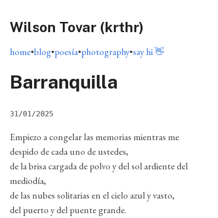
Wilson Tovar (krthr)
home
•
blog
•
poesía
•
photography
•
say hi 👋
Barranquilla
31/01/2025
Empiezo a congelar las memorias mientras me
despido de cada uno de ustedes,
de la brisa cargada de polvo y del sol ardiente del
mediodía,
de las nubes solitarias en el cielo azul y vasto,
del puerto y del puente grande.